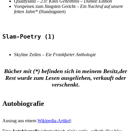
Qualityland
–
2.0: Kikis Geheimnis
–
Dunkle Edition
Vorspeisen zum Jüngsten Gericht –
Ein Nachruf auf unsere
fetten Jahre*
(Handsigniert)
Slam-Poetry (1)
Skyline Zeilen –
Eie Frankfurter Anthologie
Bücher mit (*) befinden sich in meinem Besitz,
der
Rest wurde zum Lesen ausgeliehen, verkauft oder
verschenkt
.
Autobiografie
Auszug aus einem
Wikipedia-Artikel
: