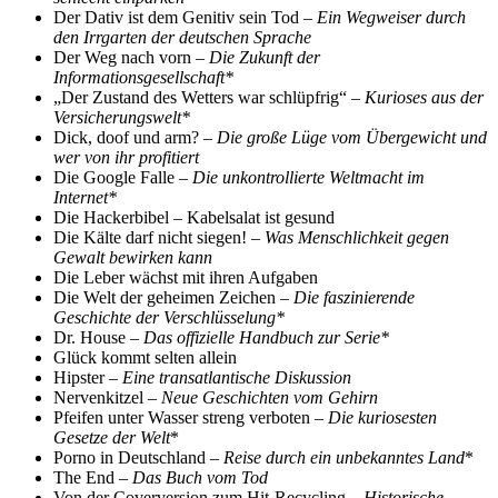
Der Dativ ist dem Genitiv sein Tod –
Ein Wegweiser durch
den Irrgarten der deutschen Sprache
Der Weg nach vorn –
Die Zukunft der
Informationsgesellschaft*
„Der Zustand des Wetters war schlüpfrig“ –
Kurioses aus der
Versicherungswelt*
Dick, doof und arm? –
Die große Lüge vom Übergewicht und
wer von ihr profitiert
Die Google Falle –
Die unkontrollierte Weltmacht im
Internet*
Die Hackerbibel – Kabelsalat ist gesund
Die Kälte darf nicht siegen! –
Was Menschlichkeit gegen
Gewalt bewirken kann
Die Leber wächst mit ihren Aufgaben
Die Welt der geheimen Zeichen –
Die faszinierende
Geschichte der Verschlüsselung*
Dr. House –
Das offizielle Handbuch zur Serie*
Glück kommt selten allein
Hipster –
Eine transatlantische Diskussion
Nervenkitzel –
Neue Geschichten vom Gehirn
Pfeifen unter Wasser streng verboten –
Die kuriosesten
Gesetze der Welt
*
Porno in Deutschland –
Reise durch ein unbekanntes Land
*
The End –
Das Buch vom Tod
Von der Coverversion zum Hit-Recycling –
Historische,