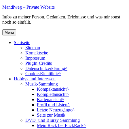
Skip
Mandlweg – Private Website
to
Infos zu meiner Person, Gedanken, Erlebnisse und was mir sonst
content
noch so einfällt.
Menu
Startseite
Sitemap
Kontaktseite
Impressum
PlugIn-Credits
Datenschutzerklärung^
Cookie-Richtilinie^
Hobbys und Interessen
Musik-Sammlung
Kompaktansicht^
Komplettansicht^
Kartenansicht^
Profil und Listen^
Letzte Neuzugänge^
Seite zur Musik
DVD- und Bluray-Sammlung
Mein Rack bei FlickRack^