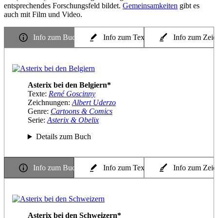
entsprechendes Forschungsfeld bildet.
Gemeinsamkeiten
gibt es
auch mit Film und Video.
Info zum Buch
Info zum Texter
Info zum Zeic
Asterix bei den Belgiern*
Texte:
René Goscinny
Zeichnungen:
Albert Uderzo
Genre:
Cartoons & Comics
Serie:
Asterix & Obelix
Details zum Buch
Info zum Buch
Info zum Texter
Info zum Zeic
Asterix bei den Schweizern*