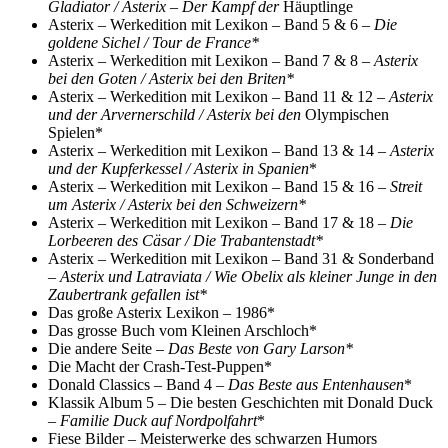
Gladiator / Asterix – Der Kampf der
Häuptlinge
Asterix – Werkedition mit Lexikon – Band 5 & 6 –
Die
goldene Sichel / Tour de France*
Asterix – Werkedition mit Lexikon – Band 7 & 8 –
Asterix
bei den Goten / Asterix bei den Briten*
Asterix – Werkedition mit Lexikon – Band 11 & 12 –
Asterix
und der Arvernerschild / Asterix bei den
Olympischen
Spielen*
Asterix – Werkedition mit Lexikon – Band 13 & 14 –
Asterix
und der Kupferkessel / Asterix in Spanien
*
Asterix – Werkedition mit Lexikon – Band 15 & 16 –
Streit
um Asterix / Asterix bei den Schweizern*
Asterix – Werkedition mit Lexikon – Band 17 & 18 –
Die
Lorbeeren des Cäsar / Die Trabantenstadt*
Asterix – Werkedition mit Lexikon – Band 31 & Sonderband
–
Asterix und Latraviata / Wie Obelix als kleiner Junge in den
Zaubertrank gefallen ist*
Das große Asterix Lexikon – 1986*
Das grosse Buch vom Kleinen Arschloch*
Die andere Seite –
Das Beste von Gary Larson*
Die Macht der Crash-Test-Puppen*
Donald Classics – Band 4 –
Das Beste aus Entenhausen
*
Klassik Album 5 – Die besten Geschichten mit Donald Duck
–
Familie Duck auf Nordpolfahrt
*
Fiese Bilder
–
Meisterwerke des schwarzen Humors