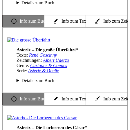
Details zum Buch
Info zum Buch
Info zum Texter
Info zum Zeic
Asterix – Die große Überfahrt*
Texte:
René Goscinny
Zeichnungen:
Albert Uderzo
Genre:
Cartoons & Comics
Serie:
Asterix & Obelix
Details zum Buch
Info zum Buch
Info zum Texter
Info zum Zeic
Asterix – Die Lorbeeren des Cäsar*