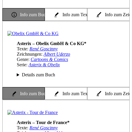
Info zum Buch
Info zum Texter
Info zum Zeic
Asterix – Obelix GmbH & Co KG*
Texte:
René Goscinny
Zeichnungen:
Albert Uderzo
Genre:
Cartoons & Comics
Serie:
Asterix & Obelix
Details zum Buch
Info zum Buch
Info zum Texter
Info zum Zeic
Asterix – Tour de France*
Texte:
René Goscinny