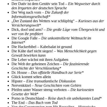
Der Dativ ist dem Genitiv sein Tod –
Ein Wegweiser durch
den Irrgarten der deutschen Sprache
Der Weg nach vorn –
Die Zukunft der
Informationsgesellschaft*
„Der Zustand des Wetters war schlüpfrig“ –
Kurioses aus der
Versicherungswelt*
Dick, doof und arm? –
Die große Lüge vom Übergewicht und
wer von ihr profitiert
Die Google Falle –
Die unkontrollierte Weltmacht im
Internet*
Die Hackerbibel – Kabelsalat ist gesund
Die Kälte darf nicht siegen! –
Was Menschlichkeit gegen
Gewalt bewirken kann
Die Leber wächst mit ihren Aufgaben
Die Welt der geheimen Zeichen –
Die faszinierende
Geschichte der Verschlüsselung*
Dr. House –
Das offizielle Handbuch zur Serie*
Glück kommt selten allein
Hipster –
Eine transatlantische Diskussion
Nervenkitzel –
Neue Geschichten vom Gehirn
Pfeifen unter Wasser streng verboten –
Die kuriosesten
Gesetze der Welt
*
Porno in Deutschland –
Reise durch ein unbekanntes Land
*
The End –
Das Buch vom Tod
Von der Coverversion zum Hit-Recycling –
Historische,