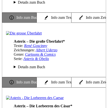
Details zum Buch
Info zum Buch
Info zum Texter
Info zum Zeic
Asterix – Die große Überfahrt*
Texte:
René Goscinny
Zeichnungen:
Albert Uderzo
Genre:
Cartoons & Comics
Serie:
Asterix & Obelix
Details zum Buch
Info zum Buch
Info zum Texter
Info zum Zeic
Asterix – Die Lorbeeren des Cäsar*