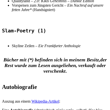
Qualityland
–
2.0: Kikis Geheimnis
–
Dunkle Edition
Vorspeisen zum Jüngsten Gericht –
Ein Nachruf auf unsere
fetten Jahre*
(Handsigniert)
Slam-Poetry (1)
Skyline Zeilen –
Eie Frankfurter Anthologie
Bücher mit (*) befinden sich in meinem Besitz,
der
Rest wurde zum Lesen ausgeliehen, verkauft oder
verschenkt
.
Autobiografie
Auszug aus einem
Wikipedia-Artikel
: