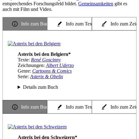
entsprechendes Forschungsfeld bildet.
Gemeinsamkeiten
gibt es
auch mit Film und Video.
Info zum Buch
Info zum Texter
Info zum Zeic
Asterix bei den Belgiern*
Texte:
René Goscinny
Zeichnungen:
Albert Uderzo
Genre:
Cartoons & Comics
Serie:
Asterix & Obelix
Details zum Buch
Info zum Buch
Info zum Texter
Info zum Zeic
Asterix bei den Schweizern*