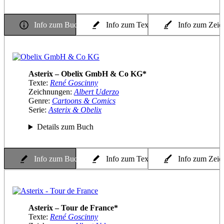
Info zum Buch
Info zum Texter
Info zum Zeic
Asterix – Obelix GmbH & Co KG*
Texte:
René Goscinny
Zeichnungen:
Albert Uderzo
Genre:
Cartoons & Comics
Serie:
Asterix & Obelix
Details zum Buch
Info zum Buch
Info zum Texter
Info zum Zeic
Asterix – Tour de France*
Texte:
René Goscinny