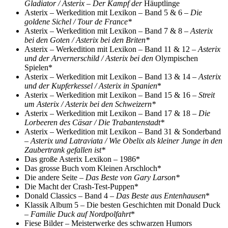
Gladiator / Asterix – Der Kampf der
Häuptlinge
Asterix – Werkedition mit Lexikon – Band 5 & 6 –
Die
goldene Sichel / Tour de France*
Asterix – Werkedition mit Lexikon – Band 7 & 8 –
Asterix
bei den Goten / Asterix bei den Briten*
Asterix – Werkedition mit Lexikon – Band 11 & 12 –
Asterix
und der Arvernerschild / Asterix bei den
Olympischen
Spielen*
Asterix – Werkedition mit Lexikon – Band 13 & 14 –
Asterix
und der Kupferkessel / Asterix in Spanien
*
Asterix – Werkedition mit Lexikon – Band 15 & 16 –
Streit
um Asterix / Asterix bei den Schweizern*
Asterix – Werkedition mit Lexikon – Band 17 & 18 –
Die
Lorbeeren des Cäsar / Die Trabantenstadt*
Asterix – Werkedition mit Lexikon – Band 31 & Sonderband
–
Asterix und Latraviata / Wie Obelix als kleiner Junge in den
Zaubertrank gefallen ist*
Das große Asterix Lexikon – 1986*
Das grosse Buch vom Kleinen Arschloch*
Die andere Seite –
Das Beste von Gary Larson*
Die Macht der Crash-Test-Puppen*
Donald Classics – Band 4 –
Das Beste aus Entenhausen
*
Klassik Album 5 – Die besten Geschichten mit Donald Duck
–
Familie Duck auf Nordpolfahrt
*
Fiese Bilder
–
Meisterwerke des schwarzen Humors