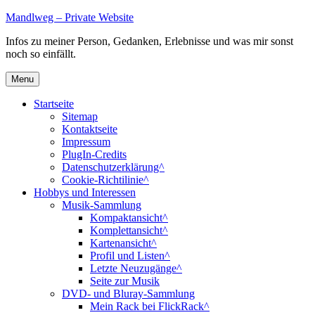
Skip
Mandlweg – Private Website
to
Infos zu meiner Person, Gedanken, Erlebnisse und was mir sonst
content
noch so einfällt.
Menu
Startseite
Sitemap
Kontaktseite
Impressum
PlugIn-Credits
Datenschutzerklärung^
Cookie-Richtilinie^
Hobbys und Interessen
Musik-Sammlung
Kompaktansicht^
Komplettansicht^
Kartenansicht^
Profil und Listen^
Letzte Neuzugänge^
Seite zur Musik
DVD- und Bluray-Sammlung
Mein Rack bei FlickRack^