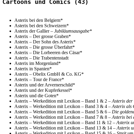
Cartoons und Comics (43)
Asterix bei den Belgiern*
Asterix bei den Schweizern*
Asterix der Gallier –
Jubiläumsausgabe*
Asterix – Der grosse Graben*
Asterix
– Der Sohn des Asterix*
Asterix – Die grosse Überfahrt*
Asterix – Die Lorbeeren des Cäsar*
Asterix
–
Die Trabentenstadt
Asterix im Morgenland*
Asterix in Spanien*
Asterix
–
Obelix GmbH & Co. KG*
Asterix – Tour de France*
Asterix und der Arvernerschild*
Asterix und der Kupferkessel*
Asterix und die Goten*
Asterix – Werkedition mit Lexikon – Band 1 & 2 –
Asterix der
Asterix – Werkedition mit Lexikon – Band 3 & 4 –
Asterix als
Asterix – Werkedition mit Lexikon – Band 5 & 6 –
Die goldene
Asterix – Werkedition mit Lexikon – Band 7 & 8 –
Asterix bei
Asterix – Werkedition mit Lexikon – Band 11 & 12 –
Asterix u
Asterix – Werkedition mit Lexikon – Band 13 & 14 –
Asterix u
Asterix – Werkedition mit Lexikon – Band 15 & 16 –
Streit um