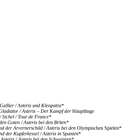
 Gallier / Asterix und Kleopatra*
 Gladiator / Asterix – Der Kampf der
Häuptlinge
 Sichel / Tour de France*
 den Goten / Asterix bei den Briten*
nd der Arvernerschild / Asterix bei den
Olympischen Spielen*
nd der Kupferkessel / Asterix in Spanien
*
 Asterix / Asterix bei den Schweizern*