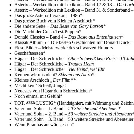
Asterix – Werkedition mit Lexikon – Band 17 & 18 –
Die Lorb
Asterix – Werkedition mit Lexikon – Band 31 & Sonderband 
Das große Asterix Lexikon – 1986*
Das grosse Buch vom Kleinen Arschloch*
Die andere Seite –
Das Beste von Gary Larson*
Die Macht der Crash-Test-Puppen*
Donald Classics – Band 4 –
Das Beste aus Entenhausen
*
Klassik Album 5 – Die besten Geschichten mit Donald Duck 
Fiese Bilder
–
Meisterwerke des schwarzen Humors
Geschäftsessen*
Hägar – Der Schreckliche –
Ohne Schweiß kein Preis – 10 Ja
Hägar – Der Schreckliche –
Trautes Heim
Hägar – Der Schreckliche –
Viel Feind, viel Ehr
Kennen wir uns nicht?
Skizzen aus Alaró*
Kleines Arschloch
„Der Film“*
Macht kein‘ Scheiß, Jungs!
Neuestes von Hägar dem Schrecklichen*
Noch einmal mit Gefühl*
TOT,
LUSTIG* (Handsigniert, mit Widmung und Zeichn
ABER
Vater und Sohn – 1. Band
– 50 Streiche und Abenteuer*
Vater und Sohn – 2. Band
– 50 weitere Streiche und Abenteuer
Vater und Sohn – 3. Band – 50 weitere Streiche und Abenteuer
Wenn Piranhas auswärts essen*