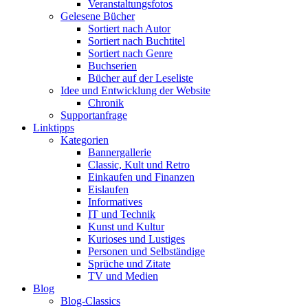
Veranstaltungsfotos
Gelesene Bücher
Sortiert nach Autor
Sortiert nach Buchtitel
Sortiert nach Genre
Buchserien
Bücher auf der Leseliste
Idee und Entwicklung der Website
Chronik
Supportanfrage
Linktipps
Kategorien
Bannergallerie
Classic, Kult und Retro
Einkaufen und Finanzen
Eislaufen
Informatives
IT und Technik
Kunst und Kultur
Kurioses und Lustiges
Personen und Selbständige
Sprüche und Zitate
TV und Medien
Blog
Blog-Classics