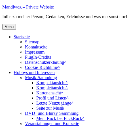
Skip
Mandlweg – Private Website
to
Infos zu meiner Person, Gedanken, Erlebnisse und was mir sonst noch 
content
Menu
Startseite
Sitemap
Kontaktseite
Impressum
PlugIn-Credits
Datenschutzerklärung^
Cookie-Richtilinie^
Hobbys und Interessen
Musik-Sammlung
Kompaktansicht^
Komplettansicht^
Kartenansicht^
Profil und Listen^
Letzte Neuzugänge^
Seite zur Musik
DVD- und Bluray-Sammlung
Mein Rack bei FlickRack^
Veranstaltungen und Konzerte