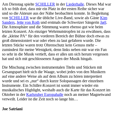
Am Dienstag spielte
SCHILLER
in der
Liederhalle
. Dieses Mal war
ich so früh dort, dass mir ein Platz in der ersten Reihe sicher war
und so die Akteure aus der Nähe beobachten konnte. In Begleitung
von
SCHILLER
war die übliche Live-Band, sowie als Gäste
Kim
Sanders
,
Jette von Roth
und erstmals die Schweizer Sängerin
Jaël
.
Die Atmosphäre und die Stimmung waren ebenso gut wie beim
letzten Konzert. Als einziger Wehrmutstropfen ist zu erwähnen, dass
die „kleine PA“ für den vorderen Bereich der Bühne doch etwas zu
groß dimensioniert war oder eben zu laut gefahren wurde. Die
letzten Stücke waren trotz Ohrenschutz kein Genuss mehr –
zumindest für meine Wenigkeit, denn links neben mir war ein Fan
so sehr in die Musik vertieft, dass er alles um sich herum vergessen
hat und sich mit geschlossenen Augen der Musik hingab.
Die Mischung zwischen instrumentalen Titeln und Stücken mit
Gesangspart hielt sich die Waage, wobei jedes von den Musikern
auf eine andere Weise als auf dem Album zu hören interpretiert
wurde und sei es „nur“ durch kurze Solopassagen der einzelnen
Instrumente. Ein Schiller-Konzert ist somit immer wieder ein
musikalisches Highlight, weshalb auch die Karte für das Konzert im
Oktober in der
Karlsruher
Europahalle
noch an meiner Magnetwand
verweilt. Leider ist die Zeit noch so lange hin…
Joe Satriani