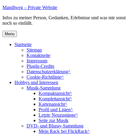
Skip
Mandlweg – Private Website
to
Infos zu meiner Person, Gedanken, Erlebnisse und was mir sonst
content
noch so einfällt.
Menu
Startseite
Sitemap
Kontaktseite
Impressum
PlugIn-Credits
Datenschutzerklärung^
Cookie-Richtilinie^
Hobbys und Interessen
Musik-Sammlung
Kompaktansicht^
Komplettansicht^
Kartenansicht^
Profil und Listen^
Letzte Neuzugänge^
Seite zur Musik
DVD- und Bluray-Sammlung
Mein Rack bei FlickRack^