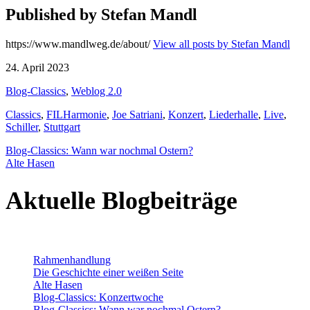
Published by
Stefan Mandl
https://www.mandlweg.de/about/
View all posts by Stefan Mandl
24. April 2023
Blog-Classics
,
Weblog 2.0
Classics
,
FILHarmonie
,
Joe Satriani
,
Konzert
,
Liederhalle
,
Live
,
Schiller
,
Stuttgart
Beitragsnavigation
Blog-Classics: Wann war nochmal Ostern?
Alte Hasen
Aktuelle Blogbeiträge
Rahmenhandlung
Die Geschichte einer weißen Seite
Alte Hasen
Blog-Classics: Konzertwoche
Blog-Classics: Wann war nochmal Ostern?