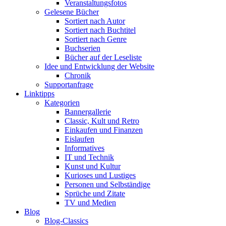
Veranstaltungsfotos
Gelesene Bücher
Sortiert nach Autor
Sortiert nach Buchtitel
Sortiert nach Genre
Buchserien
Bücher auf der Leseliste
Idee und Entwicklung der Website
Chronik
Supportanfrage
Linktipps
Kategorien
Bannergallerie
Classic, Kult und Retro
Einkaufen und Finanzen
Eislaufen
Informatives
IT und Technik
Kunst und Kultur
Kurioses und Lustiges
Personen und Selbständige
Sprüche und Zitate
TV und Medien
Blog
Blog-Classics