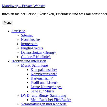
Skip
Mandlweg – Private Website
to
Infos zu meiner Person, Gedanken, Erlebnisse und was mir sonst noch 
content
Menu
Startseite
Sitemap
Kontaktseite
Impressum
PlugIn-Credits
Datenschutzerklärung^
Cookie-Richtilinie^
Hobbys und Interessen
Musik-Sammlung
Kompaktansicht^
Komplettansicht^
Kartenansicht^
Profil und Listen^
Letzte Neuzugänge^
Seite zur Musik
DVD- und Bluray-Sammlung
Mein Rack bei FlickRack^
Veranstaltungen und Konzerte