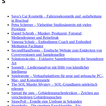
S
Sava’s Car Kosmetik
–
Fahrzeugkosmetik und -aufarbeitung
in Bruchsal
Petra Scheeser – Vielseitige Studiosängerin mit vielen
Projekten
Daniel Schroth
–
Musiker, Produzent, Fotograf,
Mediendesigner und Reisefreak
Vanessa Schulz
–
Embodiment Coach und Embodied
Meditation Facilitator
SecondHandSongs
–
Englische Website zum Entdecken von
Coverversionen und Samplequellen
Solutions4coins
–
Exklusive Sammlermünzen der besonderen
Art
Songtell
–
Liedtextanalyse mit Hilfe von künstlicher
Intelligenz
Spielegrotte
–
Verkaufsplattform für neue und gebrauche PC-,
Mac- und Konsolenspiele
The SQL Murder Mystery
–
SQL-Grundlagen spielerisch
erlernen
Spread the sign – Gebärdensprachenlexikon
–
Zeichen aus
verschiedenen Gebärdensprachen
StrawPoll
–
Erstelle eine Umfrage in Sekunden
Stupidedia – Die sinnfreie Enzyklopädie
–
Ein