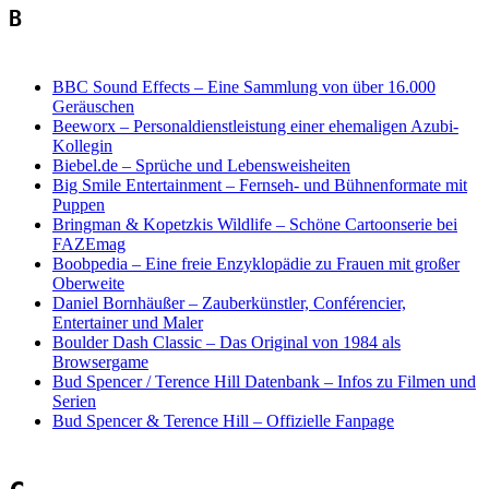
B
BBC Sound Effects
–
Eine Sammlung von über 16.000
Geräuschen
Beeworx
–
Personaldienstleistung einer ehemaligen Azubi-
Kollegin
Biebel.de
–
Sprüche und Lebensweisheiten
Big Smile Entertainment
–
Fernseh- und Bühnenformate mit
Puppen
Bringman & Kopetzkis Wildlife
–
Schöne Cartoonserie bei
FAZEmag
Boobpedia
–
Eine freie Enzyklopädie zu Frauen mit großer
Oberweite
Daniel Bornhäußer
–
Zauberkünstler, Conférencier,
Entertainer und Maler
Boulder Dash Classic
–
Das Original von 1984 als
Browsergame
Bud Spencer / Terence Hill Datenbank
–
Infos zu Filmen und
Serien
Bud Spencer & Terence Hill
–
Offizielle Fanpage