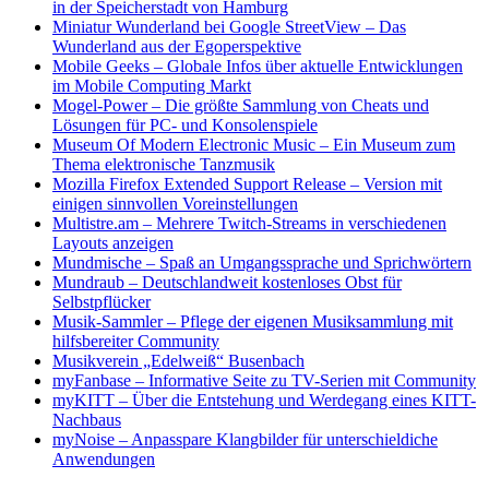
in der Speicherstadt von Hamburg
Miniatur Wunderland bei Google StreetView
–
Das
Wunderland aus der Egoperspektive
Mobile Geeks
–
Globale Infos über aktuelle Entwicklungen
im Mobile Computing Markt
Mogel-Power
–
Die größte Sammlung von Cheats und
Lösungen für PC- und Konsolenspiele
Museum Of Modern Electronic Music
–
Ein Museum zum
Thema elektronische Tanzmusik
Mozilla Firefox Extended Support Release
–
Version mit
einigen sinnvollen Voreinstellungen
Multistre.am
–
Mehrere Twitch-Streams in verschiedenen
Layouts anzeigen
Mundmische
–
Spaß an Umgangssprache und Sprichwörtern
Mundraub
–
Deutschlandweit kostenloses Obst für
Selbstpflücker
Musik-Sammler
–
Pflege der eigenen Musiksammlung mit
hilfsbereiter Community
Musikverein „Edelweiß“ Busenbach
myFanbase
–
Informative Seite zu TV-Serien mit Community
myKITT
–
Über die Entstehung und Werdegang eines KITT-
Nachbaus
myNoise
–
Anpasspare Klangbilder für unterschieldiche
Anwendungen