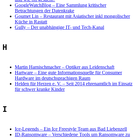
GoogleWatchBlog
–
Eine Sammlung kritischer
Betrachtungen der Datenkrake
Goumet Lin
–
Restaurant mit Asiatischer inkl mongolischer
Küche in Rastatt
Gully
–
Der unabhängige IT- und Tech-Kanal
H
Martin Harnischmacher
–
Optiker aus Leidenschaft
Hartware
–
Eine gute Informationsquelle für Consumer
Hardware im deutschsprachigen Raum
Helden für Herzen e. V. – Seit 2014 ehrenamtlich im Einsatz
für schwer kranke Kinder
I
Ice-Legends
–
Ein Ice Freestyle Team aus Bad Liebenzell
ID-Ransomware
–
Verschiedene Tools um Ransomware zu