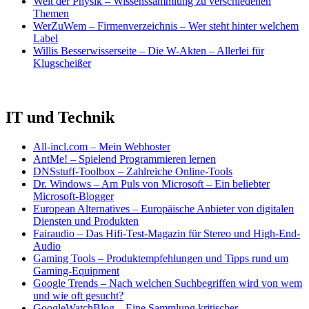
Welt der Physik – Wissenssammlung zu verschiedenen
Themen
WerZuWem – Firmenverzeichnis – Wer steht hinter welchem
Label
Willis Besserwisserseite – Die W-Akten – Allerlei für
Klugscheißer
IT und Technik
All-incl.com – Mein Webhoster
AntMe! – Spielend Programmieren lernen
DNSstuff-Toolbox – Zahlreiche Online-Tools
Dr. Windows – Am Puls von Microsoft – Ein beliebter
Microsoft-Blogger
European Alternatives – Europäische Anbieter von digitalen
Diensten und Produkten
Fairaudio – Das Hifi-Test-Magazin für Stereo und High-End-
Audio
Gaming Tools – Produktempfehlungen und Tipps rund um
Gaming-Equipment
Google Trends – Nach welchen Suchbegriffen wird von wem
und wie oft gesucht?
GoogleWatchBlog – Eine Sammlung kritischer