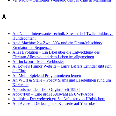
7er Radio
–
Offizielles Webradio des 7er Club in Mannheim
A
AchNina
–
Interessante Technik-Streams bei Twitch inklusive
Hundecontent
Acid Machine 2
–
Zwei 303- und ein Drum-Maschine-
Emulator mit Sequenzer
Alles Evolution
–
Ein Blog über die Entwicklung des
Christan Allesevo und dem Leben im allgemeinen
All-incl.com
–
Mein Webhoster
Al Lowe’s Humor Website
–
Larry Laffers Erfinder gibt sich
die Ehre
AntMe!
–
Spielend Programmieren lernen
An WOrt & Stelle
–
Poetry Slams und Lesebühnen rund um
Karlsruhe
Aphorismen.de
–
Das Original seit 1997!
Appx4Fun
–
Eine große Auswahl an UWP-Apps
Audible
–
Der weltweit größte Anbieter von Hörbüchern
Auf Achse
–
Die komplette Kultserie auf YouTube