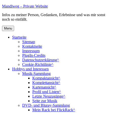
Skip
Mandlweg – Private Website
to
Infos zu meiner Person, Gedanken, Erlebnisse und was mir sonst
content
noch so einfällt.
Menu
Startseite
Sitemap
Kontaktseite
Impressum
PlugIn-Credits
Datenschutzerklärung^
Cookie-Richtilinie^
Hobbys und Interessen
Musik-Sammlung
Kompaktansicht^
Komplettansicht^
Kartenansicht^
Profil und Listen^
Letzte Neuzugänge^
Seite zur Musik
DVD- und Bluray-Sammlung
Mein Rack bei FlickRack^