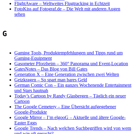
FlightAware
–
Weltweites Flugtracking in Echtzeit
FotoKiss auf Fotograf.de
–
Die Welt mit anderen Augen
sehen
G
Gaming Tools, Produktempfehlungen und Tipps rund um
Gaming-Equipment
Gasometer Pforzheim
–
360° Panorama und Event-Location
GatesNotes
–
Das Blog von Bill Gates
Generation X
–
Eine Generation zwischen zwei Welten
Geizkragen
–
So spart man bares Geld
German Comic Con
–
Ein ganzes Wochenende Entertainment
und Stars hautnah
Today’s Cartoon by Randy Glasbergen
–
Täglich ein neuer
Cartoon
The Google Cemetery
–
Eine Übersicht aufgegebener
Google-Produkte
Google Mirror – I’m elgooG – Aktuelle und ältere Google-
Easter Eggs
Google Trends
–
Nach welchen Suchbegriffen wird von wem
und wie oft gesucht?