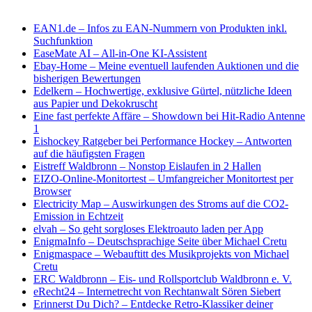
EAN1.de
–
Infos zu EAN-Nummern von Produkten inkl.
Suchfunktion
EaseMate AI
–
All-in-One KI-Assistent
Ebay-Home
–
Meine eventuell laufenden Auktionen und die
bisherigen Bewertungen
Edelkern
–
Hochwertige, exklusive Gürtel, nützliche Ideen
aus Papier und Dekokruscht
Eine fast perfekte Affäre
–
Showdown bei Hit-Radio Antenne
1
Eishockey Ratgeber bei Performance Hockey
–
Antworten
auf die häufigsten Fragen
Eistreff Waldbronn
–
Nonstop Eislaufen in 2 Hallen
EIZO-Online-Monitortest
–
Umfangreicher Monitortest per
Browser
Electricity Map
–
Auswirkungen des Stroms auf die CO2-
Emission in Echtzeit
elvah
–
So geht sorgloses Elektroauto laden per App
EnigmaInfo
–
Deutschsprachige Seite über Michael Cretu
Enigmaspace
–
Webauftitt des Musikprojekts von Michael
Cretu
ERC Waldbronn
–
Eis- und Rollsportclub Waldbronn e. V.
eRecht24
–
Internetrecht von Rechtanwalt Sören Siebert
Erinnerst Du Dich?
–
Entdecke Retro-Klassiker deiner