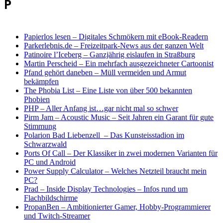
P
Papierlos lesen
–
Digitales Schmökern mit eBook-Readern
Parkerlebnis.de
–
Freizeitpark-News aus der ganzen Welt
Patinoire l’Iceberg
–
Ganzjährig eislaufen in Straßburg
Martin Perscheid
–
Ein mehrfach ausgezeichneter Cartoonist
Pfand gehört daneben
–
Müll vermeiden und Armut
bekämpfen
The Phobia List
–
Eine Liste von über 500 bekannten
Phobien
PHP
–
Aller Anfang ist…gar nicht mal so schwer
Pirm Jam – Acoustic Music
–
Seit Jahren ein Garant für gute
Stimmung
Polarion Bad Liebenzell
–
Das Kunsteisstadion im
Schwarzwald
Ports Of Call – Der Klassiker in zwei modernen Varianten für
PC und Android
Power Supply Calculator
–
Welches Netzteil braucht mein
PC?
Prad – Inside Display Technologies
–
Infos rund um
Flachbildschirme
PropanBen
–
Ambitionierter Gamer, Hobby-Programmierer
und Twitch-Streamer