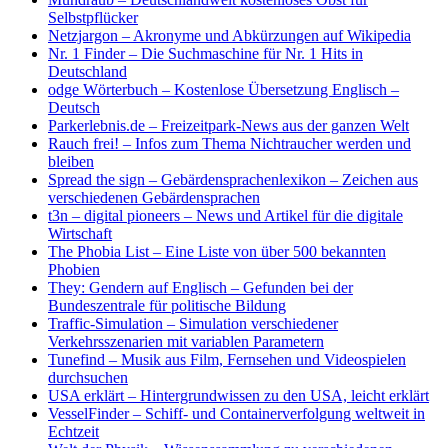
Selbstpflücker
Netzjargon – Akronyme und Abkürzungen auf Wikipedia
Nr. 1 Finder – Die Suchmaschine für Nr. 1 Hits in
Deutschland
odge Wörterbuch – Kostenlose Übersetzung Englisch –
Deutsch
Parkerlebnis.de – Freizeitpark-News aus der ganzen Welt
Rauch frei! – Infos zum Thema Nichtraucher werden und
bleiben
Spread the sign – Gebärdensprachenlexikon – Zeichen aus
verschiedenen Gebärdensprachen
t3n – digital pioneers – News und Artikel für die digitale
Wirtschaft
The Phobia List – Eine Liste von über 500 bekannten
Phobien
They: Gendern auf Englisch – Gefunden bei der
Bundeszentrale für politische Bildung
Traffic-Simulation – Simulation verschiedener
Verkehrsszenarien mit variablen Parametern
Tunefind – Musik aus Film, Fernsehen und Videospielen
durchsuchen
USA erklärt – Hintergrundwissen zu den USA, leicht erklärt
VesselFinder
–
Schiff- und Containerverfolgung weltweit in
Echtzeit