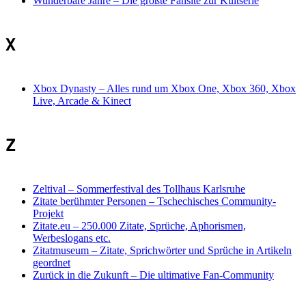
Wunderbare Jahre
–
Die größte Fansite zur Kultserie
X
Xbox Dynasty
–
Alles rund um Xbox One, Xbox 360, Xbox
Live, Arcade & Kinect
Z
Zeltival
–
Sommerfestival des Tollhaus Karlsruhe
Zitate berühmter Personen
–
Tschechisches Community-
Projekt
Zitate.eu
–
250.000 Zitate, Sprüche, Aphorismen,
Werbeslogans etc.
Zitatmuseum
–
Zitate, Sprichwörter und Sprüche in Artikeln
geordnet
Zurück in die Zukunft
–
Die ultimative Fan-Community