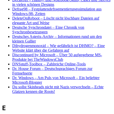
in vielen schönen Designs
Defrag98
–
Festplattendefragmentierungssimulation aus
Windows-98- Zeiten
DeleteOnReboot
–
Löscht nicht löschbare Dateien auf
elegante Art und Weise
Deutsche Synchrondatei
–
Eine Chronik von
Synchronbesetzungen
Deutsches Asterix-Archiv
–
Informationen rund um den
kleinen Gallier
Dihydrogenmonoxid
–
Wie gefährlich ist DHMO?
–
Eine
Website klärt über die Gefahren auf
Discontinued by Microsoft
–
Über 50 aufgegebene MS-
Produkte bei TheWindowsClub
DNSstuff-Toolbox
–
Zahlreiche Online-Tools
Dr. House Forum
–
Deutschsprachiges Forum zur
Fernsehserie
Dr. Windows
–
Am Puls von Microsoft – Ein beliebter
Microsoft-Blogger
Du sollst Skinheads nicht mit Nazis verwechseln
–
Echte
Glatzen kennen die Roots!
E