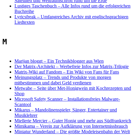
Satelliten und Weltraumschrott rund um die Erde
Lustiges Taschenbuch
–
Alle Infos rund um die erfolgreichen
Buchreihe
Lyricsfreak
–
Umfangreiches Archiv mit englischsprachigen
Liedtexten
M
Marijan bloggt
–
Ein Technikblogger aus Wien
Der Matrix-Architekt
–
Werbefreie Infos zur Matrix-Trilogie
Matrix-Wiki auf Fandom
–
Ein Wiki von Fans für Fans
Meinungsplatz
–
Trends und Produkte von morgen
mitbestimmen und dabei Geld verdienen
Metwabe
–
Seite über Met-Honigwein mit Kochrezepten und
Shop
Microsoft Safety Scanner
–
Installationsfreies Malware-
Scantool
Mikarus – Mandolinenspieler, Sänger, Entertainer und
Musiklehrer
Miellerie Mercier
–
Guter Honig und mehr aus Südfrankreich
Mimikama
–
Verein zur Aufklärung von Internetmissbrauch
Miniatur Wunderland
–
Die größte Modeleisenbahn der Welt