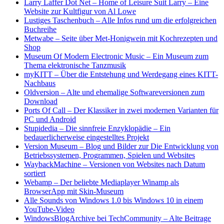
Larry Laffer Dot Net – Home of Leisure Suit Larry
–
Eine
Website zur Kultfigur von Al Lowe
Lustiges Taschenbuch
–
Alle Infos rund um die erfolgreichen
Buchreihe
Metwabe
–
Seite über Met-Honigwein mit Kochrezepten und
Shop
Museum Of Modern Electronic Music
–
Ein Museum zum
Thema elektronische Tanzmusik
myKITT
–
Über die Entstehung und Werdegang eines KITT-
Nachbaus
Oldversion
–
Alte und ehemalige Softwareversionen zum
Download
Ports Of Call – Der Klassiker in zwei modernen Varianten für
PC und Android
Stupidedia – Die sinnfreie Enzyklopädie
–
Ein
bedauerlicherweise eingestelltes Projekt
Version Museum – Blog und Bilder zur Die Entwicklung von
Betriebssystemen, Programmen, Spielen und Websites
WaybackMachine
–
Versionen von Websites nach Datum
sortiert
Webamp
–
Der beliebte Mediaplayer Winamp als
BrowserApp mit Skin-Museum
Alle Sounds von Windows 1.0 bis Windows 10 in einem
YouTube-Video
WindowsBlogArchive bei TechCommunity
–
Alte Beitrage