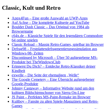
Classic, Kult und Retro
Appx4Fun
–
Eine große Auswahl an UWP-Apps
Auf Achse
–
Die komplette Kultserie auf YouTube
Boulder Dash Classic
–
Das Original von 1984 als
Browsergame
c64x.de
–
Klassiche Spiele für den legendären Commodore
64 online spielen
Classic Reload
–
Massig Retro-Games, spielbar im Browser
Defrag98
–
Festplattendefragmentierungssimulation aus
Windows-98- Zeiten
Discontinued by Microsoft
–
Über 50 aufgegebene MS-
Produkte bei TheWindowsClub
Erinnerst Du Dich?
–
Entdecke Retro-Klassiker deiner
Kindheit
exwelle
–
Die Seite der ehemailgen „Welle“
The Google Cemetery
–
Eine Übersicht aufgegebener
Google-Produkte
Johnny Castaway
–
Informative Website rund um den
kultigen Bildschirmschoner von Sierra On-Line
JS Paint
–
Perfektes MS-Paint-Remake im Browser
Kultboy
–
Fansite zu alten Spiele-Magazinen und Retro-
Games