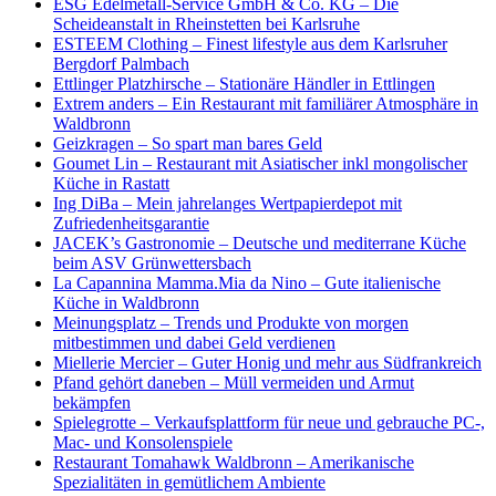
ESG Edelmetall-Service GmbH & Co. KG
–
Die
Scheideanstalt in Rheinstetten bei Karlsruhe
ESTEEM Clothing
–
Finest lifestyle aus dem Karlsruher
Bergdorf Palmbach
Ettlinger Platzhirsche
–
Stationäre Händler in Ettlingen
Extrem anders – Ein Restaurant mit familiärer Atmosphäre in
Waldbronn
Geizkragen – So spart man bares Geld
Goumet Lin
–
Restaurant mit Asiatischer inkl mongolischer
Küche in Rastatt
Ing DiBa – Mein jahrelanges Wertpapierdepot mit
Zufriedenheitsgarantie
JACEK’s Gastronomie – Deutsche und mediterrane Küche
beim ASV Grünwettersbach
La Capannina Mamma.Mia da Nino – Gute italienische
Küche in Waldbronn
Meinungsplatz – Trends und Produkte von morgen
mitbestimmen und dabei Geld verdienen
Miellerie Mercier – Guter Honig und mehr aus Südfrankreich
Pfand gehört daneben – Müll vermeiden und Armut
bekämpfen
Spielegrotte – Verkaufsplattform für neue und gebrauche PC-,
Mac- und Konsolenspiele
Restaurant Tomahawk Waldbronn – Amerikanische
Spezialitäten in gemütlichem Ambiente