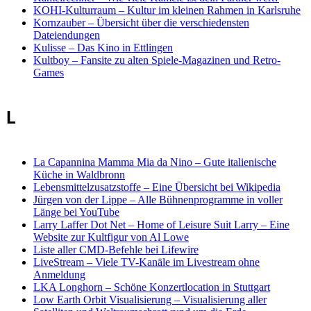
KOHI-Kulturraum
–
Kultur im kleinen Rahmen in Karlsruhe
Kornzauber
–
Übersicht über die verschiedensten
Dateiendungen
Kulisse
–
Das Kino in Ettlingen
Kultboy
–
Fansite zu alten Spiele-Magazinen und Retro-
Games
L
La Capannina Mamma Mia da Nino
–
Gute italienische
Küche in Waldbronn
Lebensmittelzusatzstoffe
–
Eine Übersicht bei Wikipedia
Jürgen von der Lippe
–
Alle Bühnenprogramme in voller
Länge bei YouTube
Larry Laffer Dot Net – Home of Leisure Suit Larry
–
Eine
Website zur Kultfigur von Al Lowe
Liste aller CMD-Befehle bei Lifewire
LiveStream
–
Viele TV-Kanäle im Livestream ohne
Anmeldung
LKA Longhorn
–
Schöne Konzertlocation in Stuttgart
Low Earth Orbit Visualisierung
–
Visualisierung aller