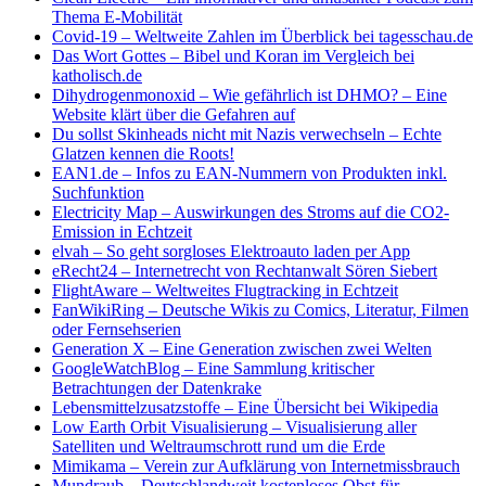
Thema E-Mobilität
Covid-19 – Weltweite Zahlen im Überblick bei tagesschau.de
Das Wort Gottes – Bibel und Koran im Vergleich bei
katholisch.de
Dihydrogenmonoxid – Wie gefährlich ist DHMO? – Eine
Website klärt über die Gefahren auf
Du sollst Skinheads nicht mit Nazis verwechseln – Echte
Glatzen kennen die Roots!
EAN1.de – Infos zu EAN-Nummern von Produkten inkl.
Suchfunktion
Electricity Map – Auswirkungen des Stroms auf die CO2-
Emission in Echtzeit
elvah – So geht sorgloses Elektroauto laden per App
eRecht24 – Internetrecht von Rechtanwalt Sören Siebert
FlightAware
–
Weltweites Flugtracking in Echtzeit
FanWikiRing – Deutsche Wikis zu Comics, Literatur, Filmen
oder Fernsehserien
Generation X – Eine Generation zwischen zwei Welten
GoogleWatchBlog – Eine Sammlung kritischer
Betrachtungen der Datenkrake
Lebensmittelzusatzstoffe – Eine Übersicht bei Wikipedia
Low Earth Orbit Visualisierung
–
Visualisierung aller
Satelliten und Weltraumschrott rund um die Erde
Mimikama – Verein zur Aufklärung von Internetmissbrauch
Mundraub – Deutschlandweit kostenloses Obst für