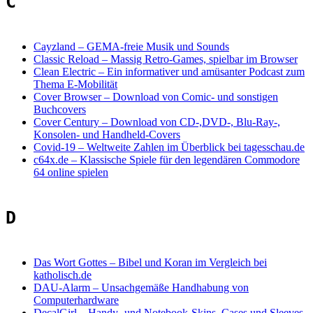
C
Cayzland
–
GEMA-freie Musik und Sounds
Classic Reload
–
Massig Retro-Games, spielbar im Browser
Clean Electric
–
Ein informativer und amüsanter Podcast zum
Thema E-Mobilität
Cover Browser
–
Download von Comic- und sonstigen
Buchcovers
Cover Century
–
Download von CD-,DVD-, Blu-Ray-,
Konsolen- und Handheld-Covers
Covid-19
–
Weltweite Zahlen im Überblick bei tagesschau.de
c64x.de
–
Klassische Spiele für den legendären Commodore
64 online spielen
D
Das Wort Gottes
–
Bibel und Koran im Vergleich bei
katholisch.de
DAU-Alarm
–
Unsachgemäße Handhabung von
Computerhardware
DecalGirl
–
Handy- und Notebook-Skins, Cases und Sleeves