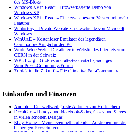
des MS-Blogs
Windows XP in React
–
Browserbasierte Demo von
Windows XP
Windows XP in React – Eine etwas bessere Version mit mehr
Features
Winhistory
–
Private Website zur Geschichte von Microsoft
Windows
WinUAE
–
Kostenloser Emulator des legendären
Commodore Amiga für den PC
World Wide Web
–
Die allererste Website des Internets vom
CERN in der Schweiz
WPDE.org – Größtes und ältestes deutschsprachiges
WordPress -Community-Forum
Zurück in die Zukunft
–
Die ultimative Fan-Community
Einkaufen und Finanzen
Audible
–
Der weltweit größte Anbieter von Hörbüchern
DecalGirl
–
Handy- und Notebook-Skins, Cases und Sleves
in vielen schönen Designs
Ebay-Home
–
Meine eventuell laufenden Auktionen und die
bisherigen Bewertungen