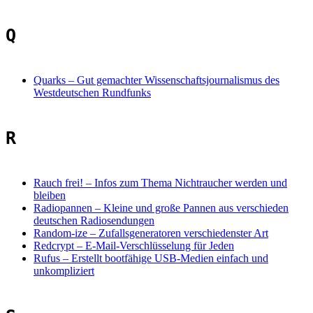
Q
Quarks
–
Gut gemachter Wissenschaftsjournalismus des
Westdeutschen Rundfunks
R
Rauch frei!
–
Infos zum Thema Nichtraucher werden und
bleiben
Radiopannen
–
Kleine und große Pannen aus verschieden
deutschen Radiosendungen
Random-ize
–
Zufallsgeneratoren verschiedenster Art
Redcrypt
–
E-Mail-Verschlüsselung für Jeden
Rufus
–
Erstellt bootfähige USB-Medien einfach und
unkompliziert