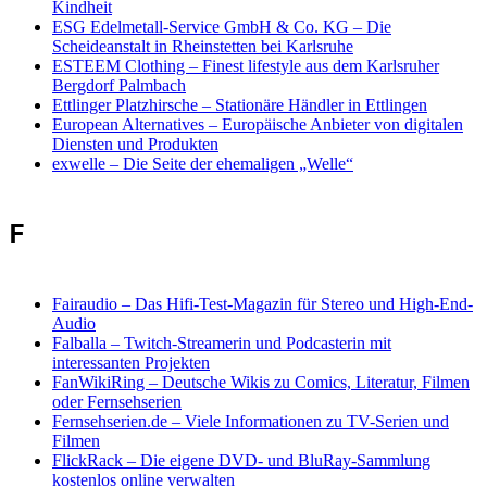
Kindheit
ESG Edelmetall-Service GmbH & Co. KG
–
Die
Scheideanstalt in Rheinstetten bei Karlsruhe
ESTEEM Clothing
–
Finest lifestyle aus dem Karlsruher
Bergdorf Palmbach
Ettlinger Platzhirsche
–
Stationäre Händler in Ettlingen
European Alternatives – Europäische Anbieter von digitalen
Diensten und Produkten
exwelle
–
Die Seite der ehemaligen „Welle“
F
Fairaudio
–
Das Hifi-Test-Magazin für Stereo und High-End-
Audio
Falballa
–
Twitch-Streamerin und Podcasterin mit
interessanten Projekten
FanWikiRing
–
Deutsche Wikis zu Comics, Literatur, Filmen
oder Fernsehserien
Fernsehserien.de
–
Viele Informationen zu TV-Serien und
Filmen
FlickRack
–
Die eigene DVD- und BluRay-Sammlung
kostenlos online verwalten