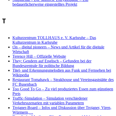
bedauerlicherweise eingestelltes Projekt
T
Kulturzentrum TOLLHAUS e. V. Karlsruhe
–
Das
Kulturzentrum in Karlsruhe
t3n – digital pioneers
–
News und Artikel für die digitale
Wirtschaft
Terence Hill
–
Offizielle Website
They: Gendern auf Englisch
–
Gefunden bei der
Bundeszentrale für politische Bildung
Titel- und Erkennungsmelodien aus Funk und Fernsehen bei
Wikipedia
Restaurant Tomahawk
–
Steakhouse und Vereinsgaststätte des
FC Busenbach
Too Good To Go
–
Zu viel produziertes Essen zum günstigen
Preis
Traffic-Simulation
–
Simulation verschiedener
Verkehrsszenarien mit variablen Parametern
Trojaner-Board
–
Infos und Diskussion über Trojaner, Viren,
Würmern,…