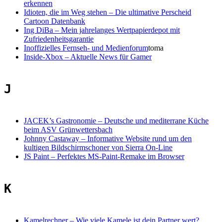
erkennen
Idioten, die im Weg stehen
–
Die ultimative Perscheid
Cartoon Datenbank
Ing DiBa
–
Mein jahrelanges Wertpapierdepot mit
Zufriedenheitsgarantie
Inoffizielles Fernseh- und Medienforum
toma
Inside-Xbox
–
Aktuelle News für Gamer
J
JACEK’s Gastronomie
–
Deutsche und mediterrane Küche
beim ASV Grünwettersbach
Johnny Castaway
–
Informative Website rund um den
kultigen Bildschirmschoner von Sierra On-Line
JS Paint
–
Perfektes MS-Paint-Remake im Browser
K
Kamelrechner
–
Wie viele Kamele ist dein Partner wert?