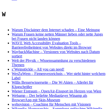
W
Warum Disclaimer dem Internet schaden
–
Eine Meinung
Warum Frauen keine netten Männer lieben oder nette Jungs
bei Frauen nicht landen können
WAVE Web Accessibility Evaluation Tools –
Barrierefreiheitstest von Websites direkt im Browser
WaybackMachine
–
Versionen von Websites nach Datum
sortiert
Welt der Physik
–
Wissenssammlung zu verschiedenen
Themen
s’Weinstöckle – All you can need!
WerZuWem – Firmenverzeichnis – Wer steht hinter welchem
Label
Willis Besserwisserseite – Die W-Akten
–
Allerlei für
Klugscheißer
Wiener Eistraum
–
OpenAir-Eissport im Herzen von Wien
Webamp
–
Der beliebte Mediaplayer Winamp als
BrowserApp mit Skin-Museum
wehovision – Coaching für Menschen mit Visionen
Wikpedia: Humorarchiv
–
Sammlung gelöschter Wikipedia-