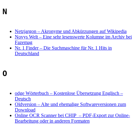
N
Netzjargon
–
Akronyme und Abkürzungen auf Wikipedia
Novys Welt
–
Eine sehr lesenswerte Kolumne im Archiv bei
Fazemag
Nr. 1 Finder
–
Die Suchmaschine für Nr. 1 Hits in
Deutschland
O
odge Wörterbuch
–
Kostenlose Übersetzung Englisch –
Deutsch
Oldversion
–
Alte und ehemalige Softwareversionen zum
Download
Online OCR Scanner bei CHIP
–
PDF-Export zur Online-
Bearbeitung oder in anderen Formaten