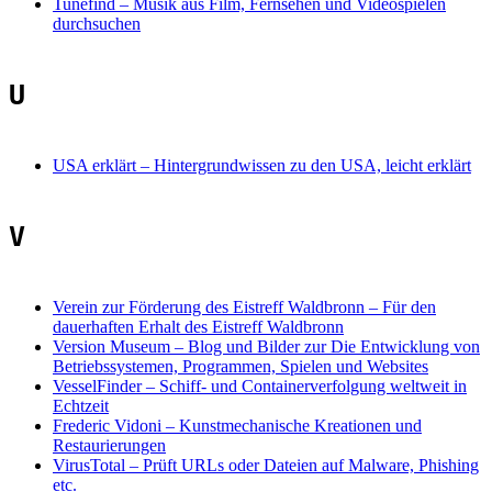
Tunefind
–
Musik aus Film, Fernsehen und Videospielen
durchsuchen
U
USA erklärt
–
Hintergrundwissen zu den USA, leicht erklärt
V
Verein zur Förderung des Eistreff Waldbronn
–
Für den
dauerhaften Erhalt des Eistreff Waldbronn
Version Museum – Blog und Bilder zur Die Entwicklung von
Betriebssystemen, Programmen, Spielen und Websites
VesselFinder
–
Schiff- und Containerverfolgung weltweit in
Echtzeit
Frederic Vidoni
–
Kunstmechanische Kreationen und
Restaurierungen
VirusTotal
–
Prüft URLs oder Dateien auf Malware, Phishing
etc.