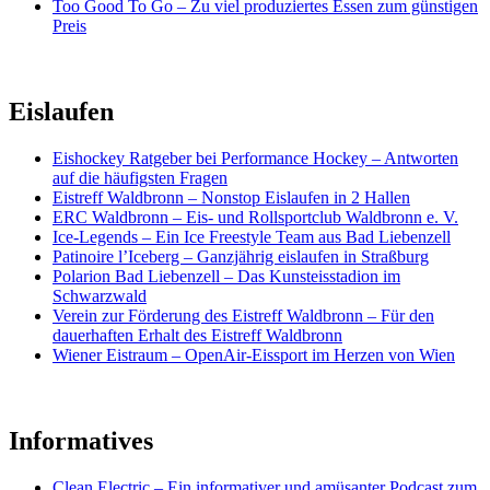
Too Good To Go – Zu viel produziertes Essen zum günstigen
Preis
Eislaufen
Eishockey Ratgeber bei Performance Hockey – Antworten
auf die häufigsten Fragen
Eistreff Waldbronn – Nonstop Eislaufen in 2 Hallen
ERC Waldbronn – Eis- und Rollsportclub Waldbronn e. V.
Ice-Legends
–
Ein Ice Freestyle Team aus Bad Liebenzell
Patinoire l’Iceberg – Ganzjährig eislaufen in Straßburg
Polarion Bad Liebenzell – Das Kunsteisstadion im
Schwarzwald
Verein zur Förderung des Eistreff Waldbronn – Für den
dauerhaften Erhalt des Eistreff Waldbronn
Wiener Eistraum – OpenAir-Eissport im Herzen von Wien
Informatives
Clean Electric – Ein informativer und amüsanter Podcast zum