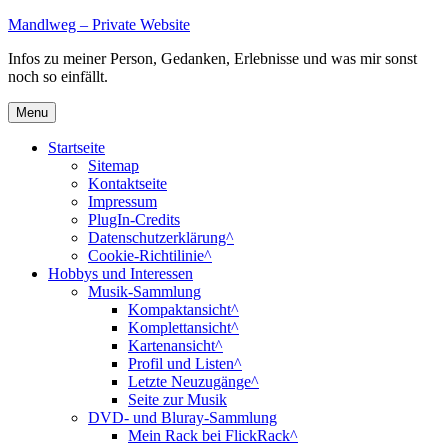
Skip
Mandlweg – Private Website
to
Infos zu meiner Person, Gedanken, Erlebnisse und was mir sonst
content
noch so einfällt.
Menu
Startseite
Sitemap
Kontaktseite
Impressum
PlugIn-Credits
Datenschutzerklärung^
Cookie-Richtilinie^
Hobbys und Interessen
Musik-Sammlung
Kompaktansicht^
Komplettansicht^
Kartenansicht^
Profil und Listen^
Letzte Neuzugänge^
Seite zur Musik
DVD- und Bluray-Sammlung
Mein Rack bei FlickRack^