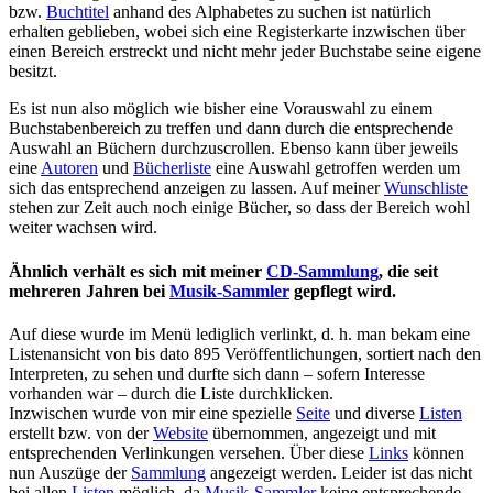
bzw.
Buchtitel
anhand des Alphabetes zu suchen ist natürlich
erhalten geblieben, wobei sich eine Registerkarte inzwischen über
einen Bereich erstreckt und nicht mehr jeder Buchstabe seine eigene
besitzt.
Es ist nun also möglich wie bisher eine Vorauswahl zu einem
Buchstabenbereich zu treffen und dann durch die entsprechende
Auswahl an Büchern durchzuscrollen. Ebenso kann über jeweils
eine
Autoren
und
Bücherliste
eine Auswahl getroffen werden um
sich das entsprechend anzeigen zu lassen. Auf meiner
Wunschliste
stehen zur Zeit auch noch einige Bücher, so dass der Bereich wohl
weiter wachsen wird.
Ähnlich verhält es sich mit meiner
CD-Sammlung
, die seit
mehreren Jahren bei
Musik-Sammler
gepflegt wird.
Auf diese wurde im Menü lediglich verlinkt, d. h. man bekam eine
Listenansicht von bis dato 895 Veröffentlichungen, sortiert nach den
Interpreten, zu sehen und durfte sich dann – sofern Interesse
vorhanden war – durch die Liste durchklicken.
Inzwischen wurde von mir eine spezielle
Seite
und diverse
Listen
erstellt bzw. von der
Website
übernommen, angezeigt und mit
entsprechenden Verlinkungen versehen. Über diese
Links
können
nun Auszüge der
Sammlung
angezeigt werden. Leider ist das nicht
bei allen
Listen
möglich, da
Musik-Sammler
keine entsprechende