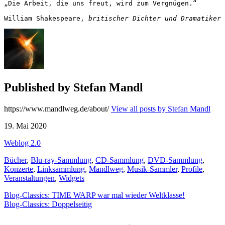
„Die Arbeit, die uns freut, wird zum Vergnügen.“

William Shakespeare, 
britischer Dichter und Dramatiker
Published by
Stefan Mandl
https://www.mandlweg.de/about/
View all posts by Stefan Mandl
19. Mai 2020
Weblog 2.0
Bücher
,
Blu-ray-Sammlung
,
CD-Sammlung
,
DVD-Sammlung
,
Konzerte
,
Linksammlung
,
Mandlweg
,
Musik-Sammler
,
Profile
,
Veranstaltungen
,
Widgets
Beitragsnavigation
Blog-Classics: TIME WARP war mal wieder Weltklasse!
Blog-Classics: Doppelseitig