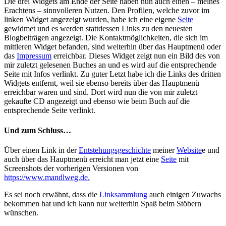
Die drei Widgets am Ende der Seite haben nun auch einen – meines
Erachtens – sinnvolleren Nutzen. Den Profilen, welche zuvor im
linken Widget angezeigt wurden, habe ich eine eigene
Seite
gewidmet und es werden stattdessen Links zu den neuesten
Blogbeiträgen angezeigt. Die Kontaktmöglichkeiten, die sich im
mittleren Widget befanden, sind weiterhin über das Hauptmenü oder
das
Impressum
erreichbar. Dieses Widget zeigt nun ein Bild des von
mir zuletzt gelesenen Buches an und es wird auf die entsprechende
Seite mit Infos verlinkt. Zu guter Letzt habe ich die Links des dritten
Widgets entfernt, weil sie ebenso bereits über das Hauptmenü
erreichbar waren und sind. Dort wird nun die von mir zuletzt
gekaufte CD angezeigt und ebenso wie beim Buch auf die
entsprechende Seite verlinkt.
Und zum Schluss…
Über einen Link in der
Entstehungsgeschichte
meiner
Website
e und
auch über das Hauptmenü erreicht man jetzt eine
Seite
mit
Screenshots der vorherigen Versionen von
https://www.mandlweg.de.
Es sei noch erwähnt, dass die
Linksammlung
auch einigen Zuwachs
bekommen hat und ich kann nur weiterhin Spaß beim Stöbern
wünschen.