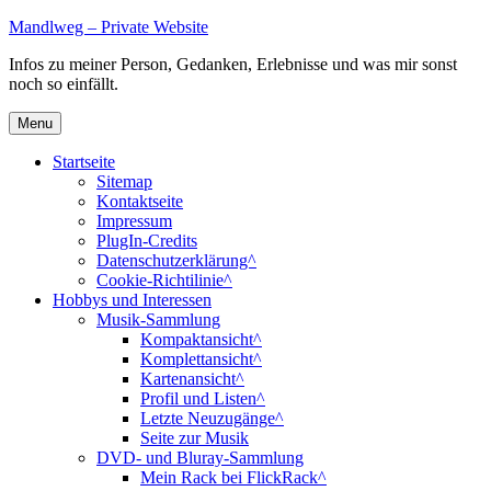
Skip
Mandlweg – Private Website
to
Infos zu meiner Person, Gedanken, Erlebnisse und was mir sonst
content
noch so einfällt.
Menu
Startseite
Sitemap
Kontaktseite
Impressum
PlugIn-Credits
Datenschutzerklärung^
Cookie-Richtilinie^
Hobbys und Interessen
Musik-Sammlung
Kompaktansicht^
Komplettansicht^
Kartenansicht^
Profil und Listen^
Letzte Neuzugänge^
Seite zur Musik
DVD- und Bluray-Sammlung
Mein Rack bei FlickRack^