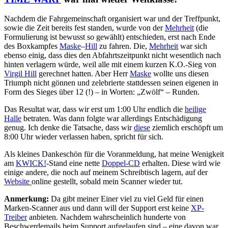
Nachdem die Fahrgemeinschaft organisiert war und der Treffpunkt,
sowie die Zeit bereits fest standen, wurde von der
Mehrheit
(die
Formulierung ist bewusst so gewählt) entschieden, erst nach Ende
des Boxkampfes
Maske
–
Hill
zu fahren. Die,
Mehrheit
war sich
ebenso einig, dass dies den Abfahrtszeitpunkt nicht wesentlich nach
hinten verlagern würde, weil alle mit einem kurzen K.O.-Sieg von
Virgil Hill
gerechnet hatten. Aber Herr
Maske
wollte uns diesen
Triumph nicht gönnen und zelebrierte stattdessen seinen eigenen in
Form des Sieges über 12 (!) – in Worten: „Zwölf“ – Runden.
Das Resultat war, dass wir erst um 1:00 Uhr endlich die
heilige
Halle
betraten. Was dann folgte war allerdings Entschädigung
genug. Ich denke die Tatsache, dass wir
diese
ziemlich erschöpft um
8:00 Uhr wieder verlassen haben, spricht für sich.
Als kleines Dankeschön für die Voranmeldung, hat meine Wenigkeit
am
KWICK!
-Stand eine nette
Doppel-CD
erhalten. Diese wird wie
einige andere, die noch auf meinem Schreibtisch lagern, auf der
Website
online gestellt, sobald mein Scanner wieder tut.
Anmerkung:
Da gibt meiner Einer viel zu viel Geld für einen
Marken-Scanner aus und dann will der Support erst keine
XP-
Treiber
anbieten. Nachdem wahrscheinlich hunderte von
Beschwerdemails beim Support aufgelaufen sind – eine davon war