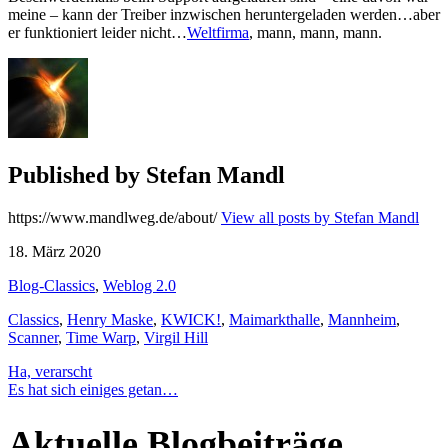
meine – kann der Treiber inzwischen heruntergeladen werden…aber
er funktioniert leider nicht…
Weltfirma
, mann, mann, mann.
Published by
Stefan Mandl
https://www.mandlweg.de/about/
View all posts by Stefan Mandl
18. März 2020
Blog-Classics
,
Weblog 2.0
Classics
,
Henry Maske
,
KWICK!
,
Maimarkthalle
,
Mannheim
,
Scanner
,
Time Warp
,
Virgil Hill
Beitragsnavigation
Ha, verarscht
Es hat sich einiges getan…
Aktuelle Blogbeiträge