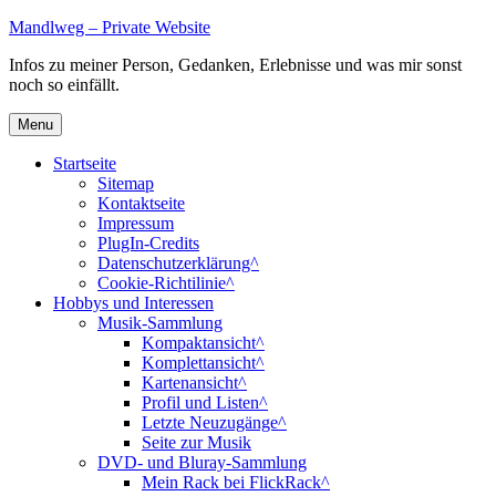
Skip
Mandlweg – Private Website
to
Infos zu meiner Person, Gedanken, Erlebnisse und was mir sonst
content
noch so einfällt.
Menu
Startseite
Sitemap
Kontaktseite
Impressum
PlugIn-Credits
Datenschutzerklärung^
Cookie-Richtilinie^
Hobbys und Interessen
Musik-Sammlung
Kompaktansicht^
Komplettansicht^
Kartenansicht^
Profil und Listen^
Letzte Neuzugänge^
Seite zur Musik
DVD- und Bluray-Sammlung
Mein Rack bei FlickRack^