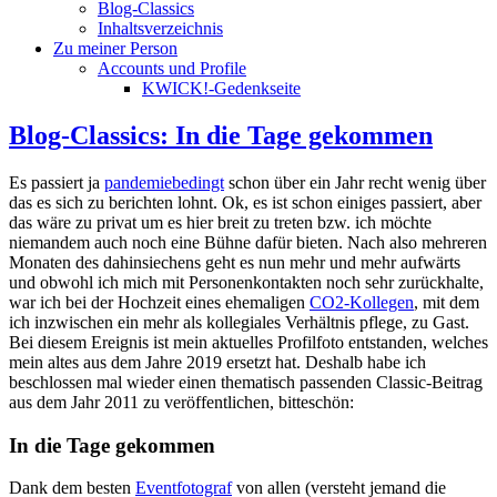
Blog-Classics
Inhaltsverzeichnis
Zu meiner Person
Accounts und Profile
KWICK!-Gedenkseite
Blog-Classics: In die Tage gekommen
Es passiert ja
pandemiebedingt
schon über ein Jahr recht wenig über
das es sich zu berichten lohnt. Ok, es ist schon einiges passiert, aber
das wäre zu privat um es hier breit zu treten bzw. ich möchte
niemandem auch noch eine Bühne dafür bieten. Nach also mehreren
Monaten des dahinsiechens geht es nun mehr und mehr aufwärts
und obwohl ich mich mit Personenkontakten noch sehr zurückhalte,
war ich bei der Hochzeit eines ehemaligen
CO2-Kollegen
, mit dem
ich inzwischen ein mehr als kollegiales Verhältnis pflege, zu Gast.
Bei diesem Ereignis ist mein aktuelles Profilfoto entstanden, welches
mein altes aus dem Jahre 2019 ersetzt hat. Deshalb habe ich
beschlossen mal wieder einen thematisch passenden Classic-Beitrag
aus dem Jahr 2011 zu veröffentlichen, bitteschön:
In die Tage gekommen
Dank dem besten
Eventfotograf
von allen (versteht jemand die