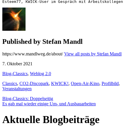
Esteem77, KWICK-User im Gespräch mit Arbeitskollegen
Published by
Stefan Mandl
https://www.mandlweg.de/about/
View all posts by Stefan Mandl
7. Oktober 2021
Blog-Classics
,
Weblog 2.0
Classics
,
CO2-Discopark
,
KWICK!
,
Open-Air-Kino
,
Profilbild
,
Veranstaltungen
Beitragsnavigation
Blog-Classics: Doppelseitig
Es gab mal wieder einige Um- und Ausbauarbeiten
Aktuelle Blogbeiträge