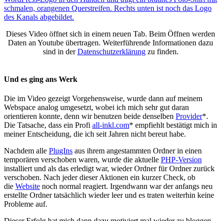
Dieses Video öffnet sich in einem neuen Tab. Beim Öffnen werden
Daten an Youtube übertragen. Weiterführende Informationen dazu
sind in der
Datenschutzerklärung
zu finden.
Und es ging ans Werk
Die im Video gezeigt Vorgehensweise, wurde dann auf meinem
Webspace analog umgesetzt, wobei ich mich sehr gut daran
orientieren konnte, denn wir benutzen beide denselben
Provider
*.
Die Tatsache, dass ein Profi
all-inkl.com
* empfiehlt bestätigt mich in
meiner Entscheidung, die ich seit Jahren nicht bereut habe.
Nachdem alle
PlugIns
aus ihrem angestammten Ordner in einen
temporären verschoben waren, wurde die aktuelle
PHP-Version
installiert und als das erledigt war, wieder Ordner für Ordner zurück
verschoben. Nach jeder dieser Aktionen ein kurzer Check, ob
die
Website
noch normal reagiert. Irgendwann war der anfangs neu
erstellte Ordner tatsächlich wieder leer und es traten weiterhin keine
Probleme auf.
Dieser Erfolg hat mich dann dazu motiviert mal wieder zu bloggen.