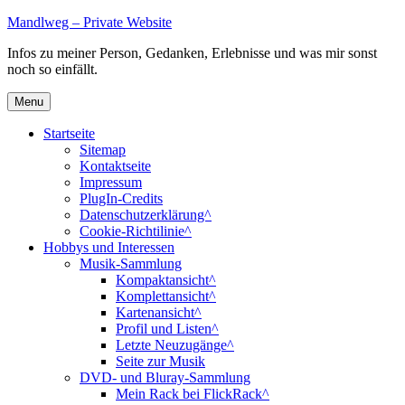
Skip
Mandlweg – Private Website
to
Infos zu meiner Person, Gedanken, Erlebnisse und was mir sonst
content
noch so einfällt.
Menu
Startseite
Sitemap
Kontaktseite
Impressum
PlugIn-Credits
Datenschutzerklärung^
Cookie-Richtilinie^
Hobbys und Interessen
Musik-Sammlung
Kompaktansicht^
Komplettansicht^
Kartenansicht^
Profil und Listen^
Letzte Neuzugänge^
Seite zur Musik
DVD- und Bluray-Sammlung
Mein Rack bei FlickRack^