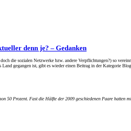
aktueller denn je? – Gedanken
 es doch die sozialen Netzwerke bzw. andere Verpflichtungen?) so verei
 Land gegangen ist, gibt es wieder einen Beitrag in der Kategorie Blog
hon 50 Pro­zent. Fast die Hälf­te der 2009 ge­schie­de­nen Paa­re hat­ten min