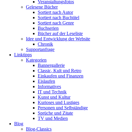
Veranstaltungsfotos
Gelesene Bücher
Sortiert nach Autor
Sortiert nach Buchtitel
Sortiert nach Genre
Buchserien
Bücher auf der Leseliste
Idee und Entwicklung der Website
Chronik
Supportanfrage
Linktipps
Kategorien
Bannergallerie
Classic, Kult und Retro
Einkaufen und Finanzen
Eislaufen
Informatives
IT und Technik
Kunst und Kultur
Kurioses und Lustiges
Personen und Selbständige
Sprüche und Zitate
TV und Medien
Blog
Blog-Classics