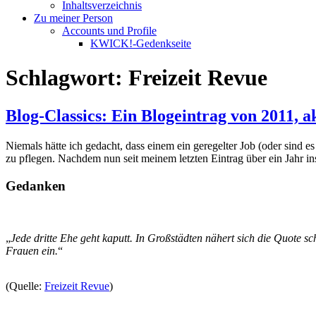
Inhaltsverzeichnis
Zu meiner Person
Accounts und Profile
KWICK!-Gedenkseite
Schlagwort:
Freizeit Revue
Blog-Classics: Ein Blogeintrag von 2011, 
Niemals hätte ich gedacht, dass einem ein geregelter Job (oder sind
zu pflegen. Nachdem nun seit meinem letzten Eintrag über ein Jahr ins
Gedanken
„
Jede drit­te Ehe geht kaputt. In Groß­­stä­dten näh­ert sich die Quo­te sc
Frau­en ein.
“
(Quelle:
Freizeit Revue
)