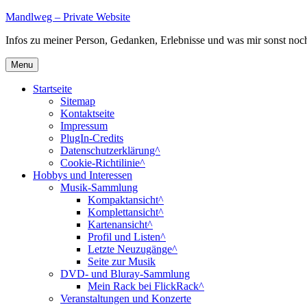
Skip
Mandlweg – Private Website
to
Infos zu meiner Person, Gedanken, Erlebnisse und was mir sonst noch 
content
Menu
Startseite
Sitemap
Kontaktseite
Impressum
PlugIn-Credits
Datenschutzerklärung^
Cookie-Richtilinie^
Hobbys und Interessen
Musik-Sammlung
Kompaktansicht^
Komplettansicht^
Kartenansicht^
Profil und Listen^
Letzte Neuzugänge^
Seite zur Musik
DVD- und Bluray-Sammlung
Mein Rack bei FlickRack^
Veranstaltungen und Konzerte