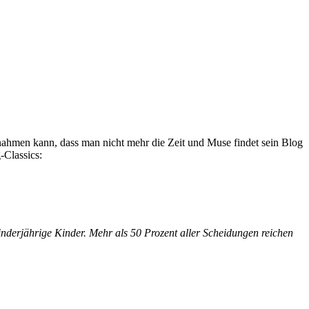
nnahmen kann, dass man nicht mehr die Zeit und Muse findet sein Blog
-Classics:
­der­jäh­ri­ge Kin­der. Mehr als 50 Proz­ent al­ler Schei­du­ngen rei­chen