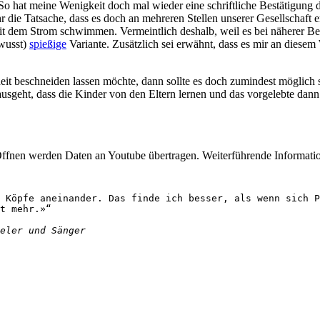
So hat meine Wenigkeit doch mal wieder eine schriftliche Bestätigung 
 die Tatsache, dass es doch an mehreren Stellen unserer Gesellschaft er
mit dem Strom schwimmen. Vermeintlich deshalb, weil es bei näherer Be
wusst)
spießige
Variante. Zusätzlich sei erwähnt, dass es mir an diese
heit beschneiden lassen möchte, dann sollte es doch zumindest möglich 
geht, dass die Kinder von den Eltern lernen und das vorgelebte dann 
Öffnen werden Daten an Youtube übertragen. Weiterführende Informatio
 Köpfe aneinander. Das finde ich besser, als wenn sich P
t mehr.»“
eler und Sänger